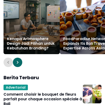
Kenapa Artmosphere
FoodParadise.Netwo
Design Jadi Pilihan untuk
Expands Its Bali Trave
Kebutuhan Branding?
Expertise Across Asia
Destinations
Berita Terbaru
Advertorial
Comment choisir le bouquet de fleurs
parfait pour chaque occasion spéciale à
Bali