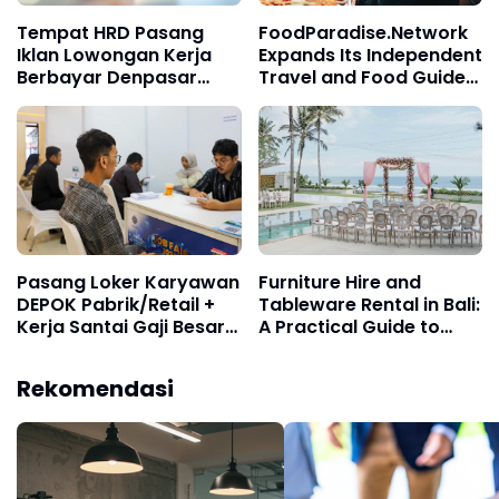
Tempat HRD Pasang
FoodParadise.Network
Iklan Lowongan Kerja
Expands Its Independent
Berbayar Denpasar
Travel and Food Guides
Gianyar Bali
Throughout Asia
Pasang Loker Karyawan
Furniture Hire and
DEPOK Pabrik/Retail +
Tableware Rental in Bali:
Kerja Santai Gaji Besar +
A Practical Guide to
Cepat Kaya Terpercaya
Event Setup
5000 HRD
Rekomendasi