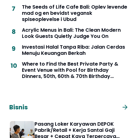
The Seeds of Life Cafe Bali: Oplev levende
mad og en bevidst vegansk
spiseoplevelse i Ubud
Acrylic Menus in Bali: The Clean Modern
Look Guests Quietly Judge You On
Investasi Halal Tanpa Riba: Jalan Cerdas
Menuju Keuangan Berkah
Where to Find the Best Private Party &
Event Venue with Pool for Birthday
Dinners, 50th, 60th & 70th Birthday
Celebrations in Seminyak, Bali
Bisnis
Pasang Loker Karyawan DEPOK
Pabrik/Retail + Kerja Santai Gaji
Besar + Cepat Kaya Terpercaya