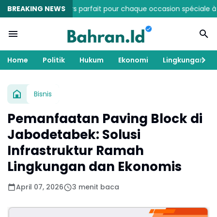
et de fleurs parfait pour chaque occasion spéciale à Bali
BREAKING NEWS
Ruma
Home
Politik
Hukum
Ekonomi
Lingkungan
Bisnis
Pemanfaatan Paving Block di
Jabodetabek: Solusi
Infrastruktur Ramah
Lingkungan dan Ekonomis
April 07, 2026
3 menit baca