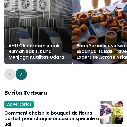
AHU Cleanroom untuk
FoodParadise.Netwo
Rumah Sakit: Kunci
Expands Its Bali Trave
Menjaga Kualitas Udara
Expertise Across Asia
di Ruang Operasi dan
Destinations
Area Steril
Berita Terbaru
Advertorial
Comment choisir le bouquet de fleurs
parfait pour chaque occasion spéciale à
Bali