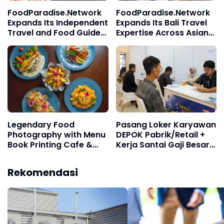
FoodParadise.Network
FoodParadise.Network
Expands Its Independent
Expands Its Bali Travel
Travel and Food Guides
Expertise Across Asian
Throughout Asia
Destinations
Legendary Food
Pasang Loker Karyawan
Photography with Menu
DEPOK Pabrik/Retail +
Book Printing Cafe &
Kerja Santai Gaji Besar +
Restaurant in Bali
Cepat Kaya Terpercaya
5000 HRD
Rekomendasi