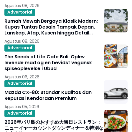
Agustus 08, 2026
Advertorial
Rumah Mewah Bergaya Klasik Modern:
Kupas Tuntas Desain Tampak Depan,
Lanskap, Atap, Kusen hingga Detail
Arsitekturnya
Agustus 08, 2026
Advertorial
The Seeds of Life Cafe Bali: Oplev
levende mad og en bevidst vegansk
spiseoplevelse i Ubud
Agustus 06, 2026
Advertorial
Mazda CX-80: Standar Kualitas dan
Reputasi Kendaraan Premium
Agustus 05, 2026
Advertorial
2026年バリ島のおすすめ大晦日レストラン：
ニューイヤーカウントダウンディナー＆特別な